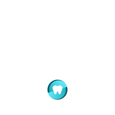
Hassasiyet:
Beyazlatma işlemi sonrası dişlerde ve diş
etlerinde geçici hassasiyet meydana gelebilir. Bu
durum genellikle birkaç gün içinde kendiliğinden
geçer.
Diş Eti Tahrişi:
Beyazlatma jellerinin diş etlerine
temas etmesi durumunda tahriş ve hassasiyet
oluşabilir. Bu nedenle, profesyonel beyazlatma
işlemleri diş hekiminin kontrolünde yapılmalıdır.
Aşırı Beyazlatma:
Beyazlatma işleminin aşırı ve
kontrolsüz uygulanması, dişlerin doğal yapısına zarar
verebilir. Bu nedenle, işlemin doğru dozda ve
yöntemle uygulanması önemlidir.
Neden Lider Diş Kliniği?
Uzman Hekimler:
Diş beyazlatma konusunda