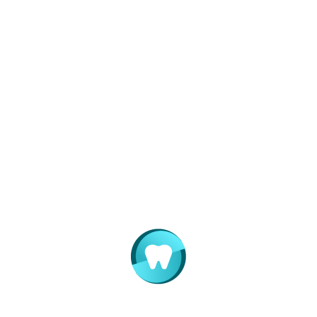
Sürme
8.327,27 ₺
9.160,00 ₺
Rehberliği
Ağız İçi
Distalizasyon
7.600,00 ₺
8.360,00 ₺
Apareyi (Pendex
vb.)
Gömülü Dişin
Diş Dizisinde
Yerine
9.918,18 ₺
10.910,00 ₺
Yerleştirilmesi
(Tek Diş)
Reserve Curve’li
1.700,00 ₺
1.870,00 ₺
Niti Ark Tatbiki